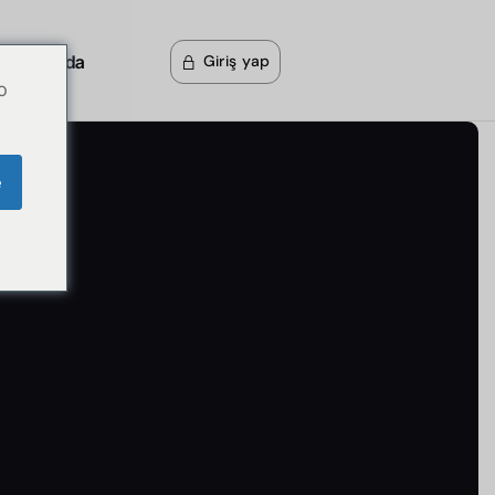
akkımızda
Giriş yap
o
e