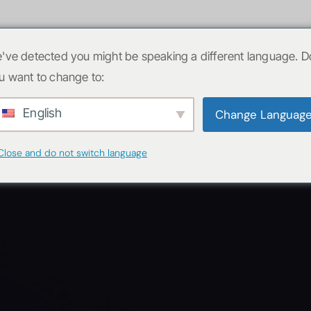
Hosting
Bulut Sunucu
Dedicated Sunucu
H
've detected you might be speaking a different language. D
u want to change to:
English
Change Languag
Close and do not switch language