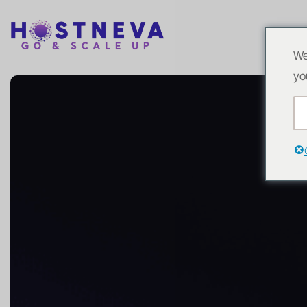
We
yo