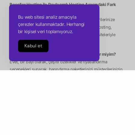
Reseller Hosting ile Paylaşımlı Hosting Arasındaki Fark
Nedir?
Bu web sitesi analiz amacıyla
Bayi hosting, hosting hizmetlerinizi kendi müşterilerinize
çerezler kullanmaktadır. Herhangi
yeniden satmanıza olanak tanırken, paylaşımlı hosting,
bir kişisel veri toplamıyoruz.
sunucu kaynaklarını aynı sunucudaki diğer web siteleriyle
paylaşmanızı sağlar.
Kabul et
Bayi Olarak Hosting Paketlerimi Özelleştirebilir miyim?
Evet, bir bayi olarak, çeşitli özellikler ve fiyatlandırma
seçenekleri sunarak, barındırma paketlerinizi müşterilerinizin
ihtiyaçlarını karşılayacak şekilde özelleştirebilirsiniz.
Reseller Hosting Hizmetleri Sunmak İçin Teknik Bilgiye
İhtiyacım Var Mı?
Teknik bilgi yardımcı olabilirken, bayi barındırma hizmetleri
sunmak için gerekli değildir. Birçok barındırma sağlayıcısı,
müşterilerinin barındırma hesaplarını yönetmelerine yardımcı
olmak için bayilere teknik destek sunar.